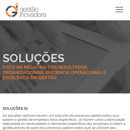
SOLUÇÕES
FOCO NA MELHORIA DOS RESULTADOS
ORGANIZACIONAIS, EFICIÊNCIA OPERACIONAL E
EXCELÊNCIA EM GESTÃO
SOLUÇÕES GI
As soluções verticais trazem um conjunto de processos padronizados que
apoiam a gestão de empresas focos específicos. Já trazem uma customização
relacionada às necessidades e demandas específicas das empresas e tratam a
gestão através do apoio dos processos padronizados que se utilizam das