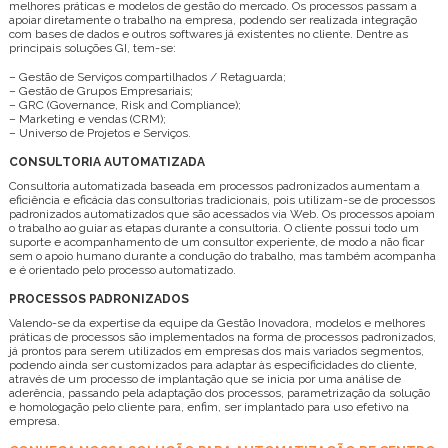
melhores práticas e modelos de gestão do mercado. Os processos passam a
apoiar diretamente o trabalho na empresa, podendo ser realizada integração
com bases de dados e outros softwares já existentes no cliente. Dentre as
principais soluções GI, tem-se:
– Gestão de Serviços compartilhados / Retaguarda;
– Gestão de Grupos Empresariais;
– GRC (Governance, Risk and Compliance);
– Marketing e vendas (CRM);
– Universo de Projetos e Serviços.
CONSULTORIA AUTOMATIZADA
Consultoria automatizada baseada em processos padronizados aumentam a
eficiência e eficácia das consultorias tradicionais, pois utilizam-se de processos
padronizados automatizados que são acessados via Web. Os processos apoiam
o trabalho ao guiar as etapas durante a consultoria. O cliente possui todo um
suporte e acompanhamento de um consultor experiente, de modo a não ficar
sem o apoio humano durante a condução do trabalho, mas também acompanha
e é orientado pelo processo automatizado.
PROCESSOS PADRONIZADOS
Valendo-se da expertise da equipe da Gestão Inovadora, modelos e melhores
práticas de processos são implementados na forma de processos padronizados,
já prontos para serem utilizados em empresas dos mais variados segmentos,
podendo ainda ser customizados para adaptar às especificidades do cliente,
através de um processo de implantação que se inicia por uma análise de
aderência, passando pela adaptação dos processos, parametrização da solução
e homologação pelo cliente para, enfim, ser implantado para uso efetivo na
empresa.