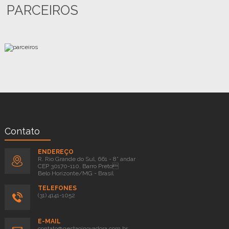
PARCEIROS
Contato
ENDEREÇO
R. Rio Grande do Sul, 661 - 8° andar
CEP 30170-110, Barro Preto
Belo Horizonte/MG - Brasil
TELEFONES
(31) 4141-1052
E-MAIL
contato@gestaoinovadora.com.br